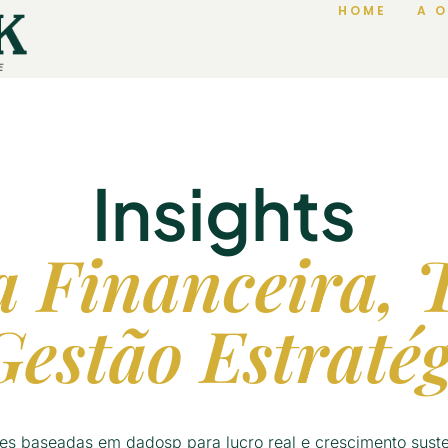
HOME
A 
Insights
a Financeira, 
Gestão Estratég
es baseadas em dadosp para lucro real e crescimento suste