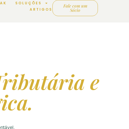
OAK
SOLUÇÕES
Fale com um
ARTIGOS
Sócio
Tributária e
ica.
ntável.